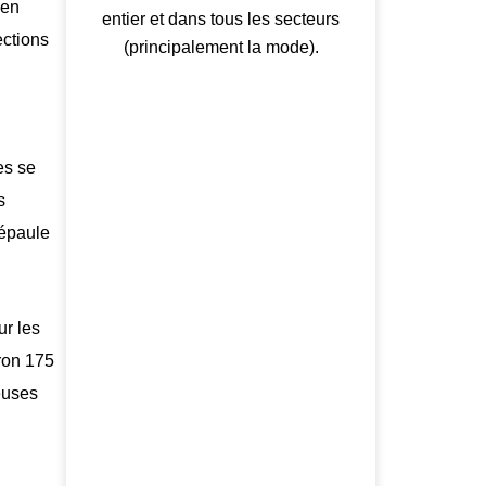
ien
entier et dans tous les secteurs
ections
(principalement la mode).
es se
s
 épaule
ur les
ron 175
euses