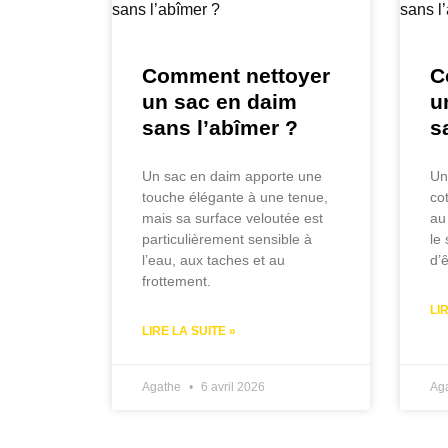
Comment nettoyer
C
un sac en daim
u
sans l’abîmer ?
s
Un sac en daim apporte une
Un
touche élégante à une tenue,
co
mais sa surface veloutée est
au
particulièrement sensible à
le 
l’eau, aux taches et au
d’ê
frottement.
LI
LIRE LA SUITE »
Agathe
6 avril 2026
Ag