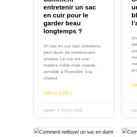
entretenir un sac
u
en cuir pour le
b
garder beau
l
longtemps ?
Un
él
Un sac en cuir bien entretenu
ex
peut durer de nombreuses
vo
années. Le cuir est une
ma
matière noble mais vivante,
pr
sensible à l’humidité, à la
chaleur
LI
LIRE LA SUITE »
Agathe
29 juin 2026
Ag