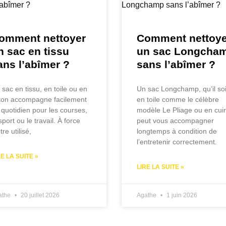
omment nettoyer
Comment nettoye
n sac en tissu
un sac Longcha
ans l’abîmer ?
sans l’abîmer ?
 sac en tissu, en toile ou en
Un sac Longchamp, qu’il soi
ton accompagne facilement
en toile comme le célèbre
 quotidien pour les courses,
modèle Le Pliage ou en cuir
sport ou le travail. À force
peut vous accompagner
tre utilisé,
longtemps à condition de
l’entretenir correctement.
RE LA SUITE »
LIRE LA SUITE »
athe
20 juillet 2026
Agathe
1 juin 2026