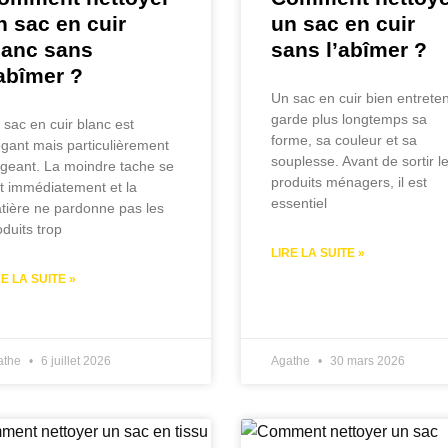
n sac en cuir
un sac en cuir
lanc sans
sans l’abîmer ?
’abîmer ?
Un sac en cuir bien entrete
garde plus longtemps sa
 sac en cuir blanc est
forme, sa couleur et sa
égant mais particulièrement
souplesse. Avant de sortir l
igeant. La moindre tache se
produits ménagers, il est
it immédiatement et la
essentiel
tière ne pardonne pas les
oduits trop
LIRE LA SUITE »
RE LA SUITE »
athe
6 juillet 2026
Agathe
30 mars 2026