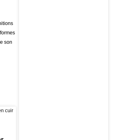
itions
teformes
de son
r