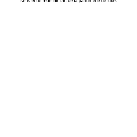
sens et de redéfinir l’art de la parfumerie de luxe.