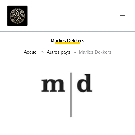
Aller
au
contenu
Marlies Dekkers
Accueil
»
Autres pays
»
Marlies Dekkers