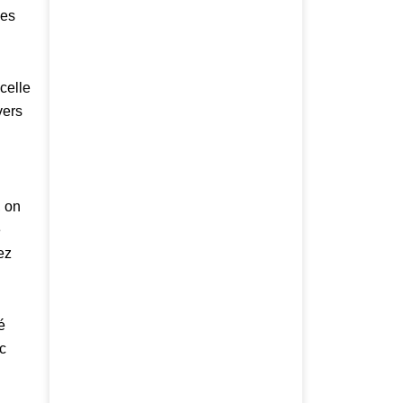
les
celle
vers
, on
e
ez
é
c