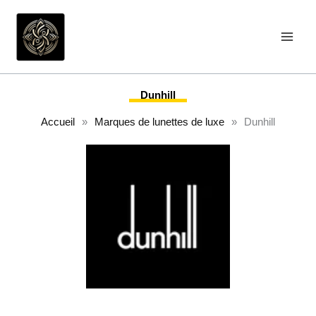
Aller
au
contenu
Dunhill
Accueil
»
Marques de lunettes de luxe
»
Dunhill