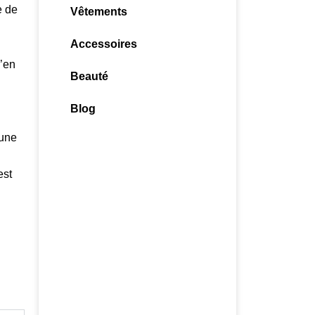
e de
Vêtements
Accessoires
u’en
Beauté
Blog
 une
est