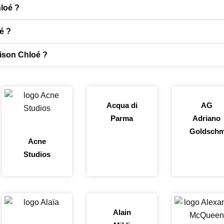
hloé ?
é ?
aison Chloé ?
Acqua di
AG
Parma
Adriano
Goldschm
Acne
Studios
Alain