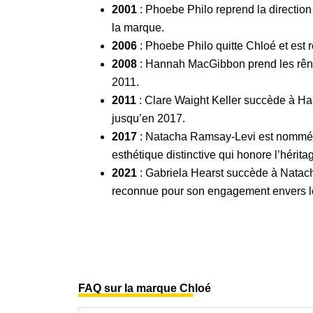
2001
: Phoebe Philo reprend la direction
la marque.
2006
: Phoebe Philo quitte Chloé et est
2008
: Hannah MacGibbon prend les rênes 
2011.
2011
: Clare Waight Keller succède à Ha
jusqu’en 2017.
2017
: Natacha Ramsay-Levi est nommée d
esthétique distinctive qui honore l’hérit
2021
: Gabriela Hearst succède à Natacha
reconnue pour son engagement envers l
FAQ sur la marque Chloé