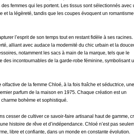
 des femmes qui les portent. Les tissus sont sélectionnés avec
nce et la légèreté, tandis que les coupes évoquent un romantisme
turer l’esprit de son temps tout en restant fidèle à ses racines.
erté, alliant avec audace la modernité du chic urbain et la douce
soires, notamment les sacs à main de la marque, tels que le
 des incontournables de la garde-robe féminine, symbolisant 
olfactive de la femme Chloé, à la fois fraîche et séductrice, un
 premier parfum de la maison en 1975. Chaque création est un
n charme bohème et sophistiqué.
s cesser de cultiver ce savoir-faire artisanal haut de gamme, c
ne histoire de rêve et d’indépendance. Chloé n’est pas seule
rme, libre et confiante, dans un monde en constante évolution.