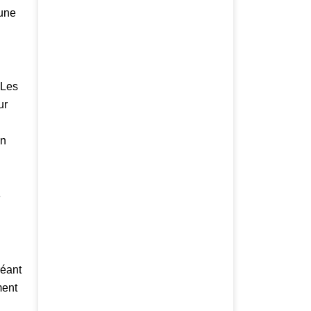
 une
 Les
ur
un
e
réant
ment