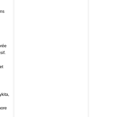
ans
orée
sif.
et
kita,
nore