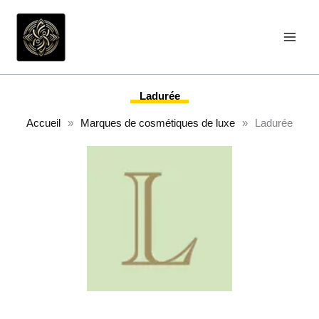
Aller
au
contenu
Ladurée
Accueil
»
Marques de cosmétiques de luxe
»
Ladurée