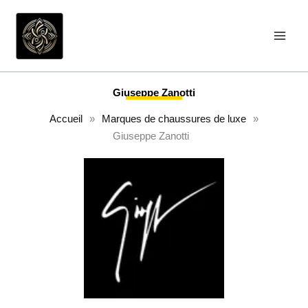
Aller
au
contenu
Giuseppe Zanotti
Accueil
»
Marques de chaussures de luxe
»
Giuseppe Zanotti