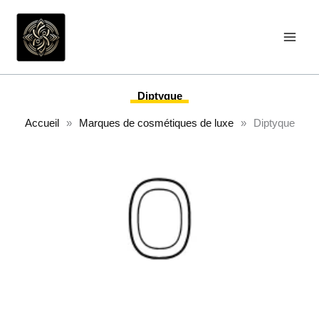
Aller
au
contenu
Diptyque
Accueil
»
Marques de cosmétiques de luxe
»
Diptyque