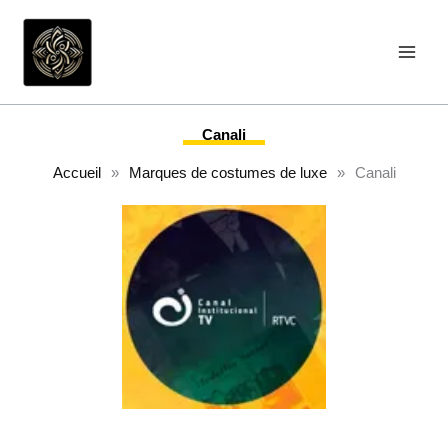
Aller
au
contenu
Canali
Accueil
»
Marques de costumes de luxe
»
Canali