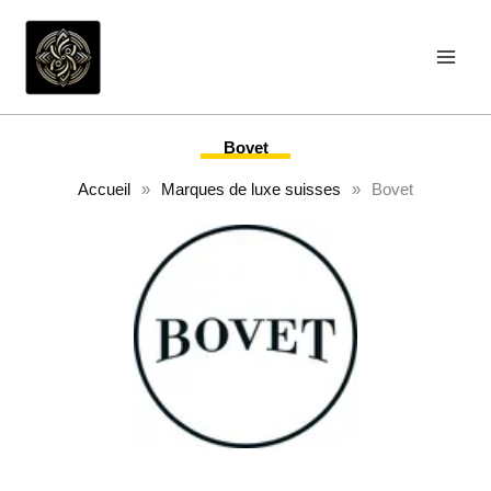
Aller
au
contenu
Bovet
Accueil
»
Marques de luxe suisses
»
Bovet